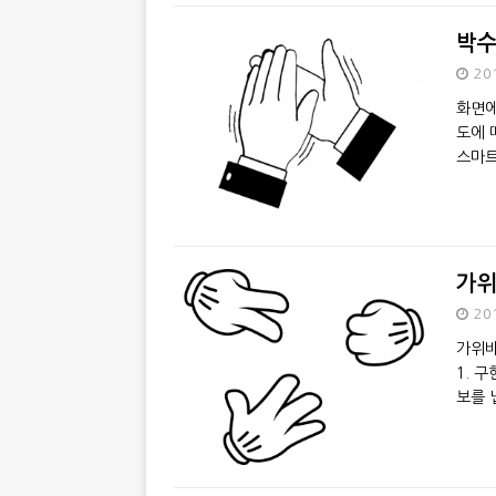
박
20
화면에
도에 
스마트
가위
20
가위바
1. 
보를 