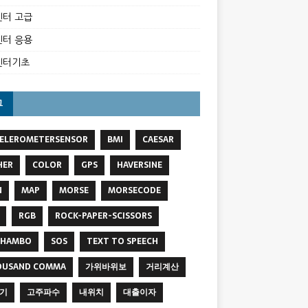
터 고급
터 응용
벤터기초
그
ELEROMETERSENSOR
BMI
CAESAR
HER
COLOR
GPS
HAVERSINE
N
MAP
MORSE
MORSECODE
RGB
ROCK-PAPER-SCISSORS
SHAMBO
SOS
TEXT TO SPEECH
OUSAND COMMA
가위바위보
거리계산
기
고주파수
내위치
대출이자