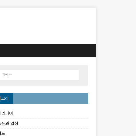
테고리
베리파이
트폰과 일상
이노