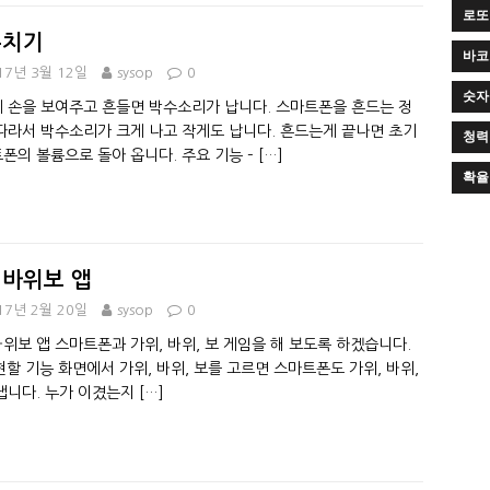
로또
수치기
바코
17년 3월 12일
sysop
0
숫자
 손을 보여주고 흔들면 박수소리가 납니다. 스마트폰을 흔드는 정
따라서 박수소리가 크게 나고 작게도 납니다. 흔드는게 끝나면 초기
청력
폰의 볼륨으로 돌아 옵니다. 주요 기능 –
[…]
확율
바위보 앱
17년 2월 20일
sysop
0
위보 앱 스마트폰과 가위, 바위, 보 게임을 해 보도록 하겠습니다.
구현할 기능 화면에서 가위, 바위, 보를 고르면 스마트폰도 가위, 바위,
냅니다. 누가 이겼는지
[…]