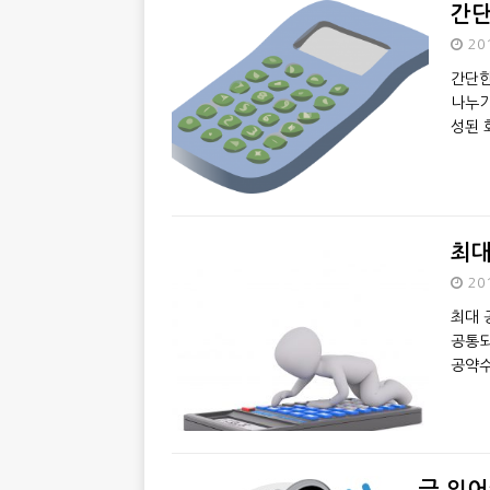
간단
20
간단한
나누기
성된 
최대
20
최대 
공통되
공약