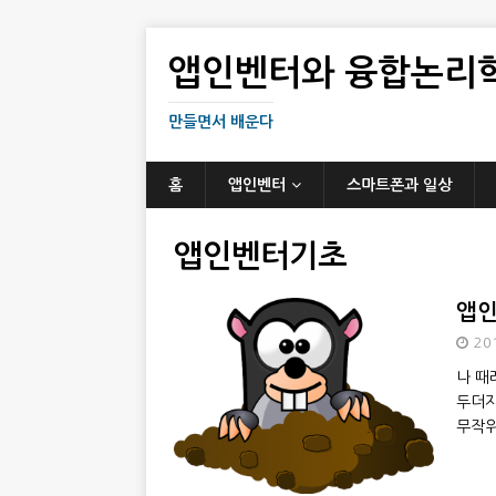
앱인벤터와 융합논리
만들면서 배운다
홈
앱인벤터
스마트폰과 일상
앱인벤터기초
앱인
20
나 때
두더지
무작