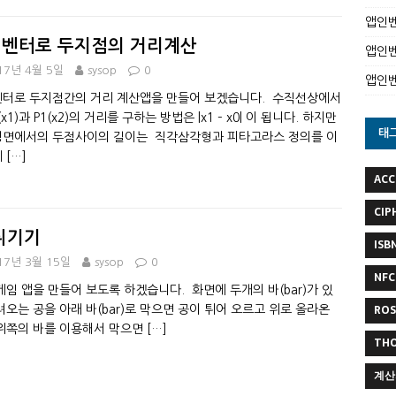
앱인벤
벤터로 두지점의 거리계산
앱인벤
17년 4월 5일
sysop
0
앱인
터로 두지점간의 거리 계산앱을 만들어 보겠습니다. 수직선상에서
(x1)과 P1(x2)의 거리를 구하는 방법은 |x1 – x0| 이 됩니다. 하지만
태
면에서의 두점사이의 길이는 직각삼각형과 피타고라스 정의를 이
게
[…]
ACC
CIP
튀기기
ISB
17년 3월 15일
sysop
0
NFC
게임 앱을 만들어 보도록 하겠습니다. 화면에 두개의 바(bar)가 있
RO
려오는 공을 아래 바(bar)로 막으면 공이 튀어 오르고 위로 올라온
위쪽의 바를 이용해서 막으면
[…]
TH
계산