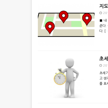
지도
20
■ 내
준다.
다.
[
초
20
초세기
고 생
를 표