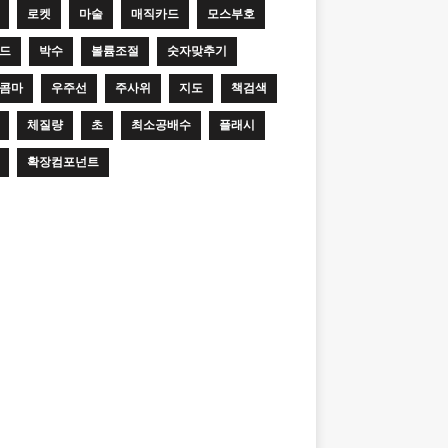
로켓
마술
매직카드
모스부호
드
박수
볼륨조절
숫자맞추기
콤마
우주선
주사위
지도
책검색
체질량
초
최소공배수
플래시
확장컴포넌트