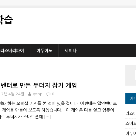
학습
라즈베리파이
아두이노
세미나
벤터로 만든 두더지 잡기 게임
17년 4월 24일
sysop
0
카
려봐 하는 오락실 기계를 본 적이 있을 겁니다. 이번에는 앱인벤터로
 게임을 만들어 보도록 하겠습니다. 이 게임은 다들 알고 있듯이
라즈
위로 두더지가 스마트폰에
[…]
스마
아두