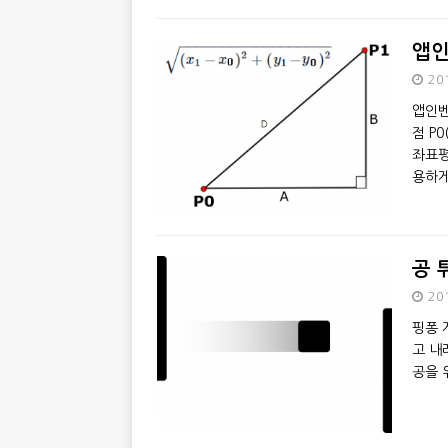
앱인
20
앱인벤
점 P0
좌표평
용하
공 
20
핑퐁 
고 내
공을 