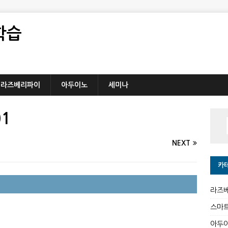
학습
라즈베리파이
아두이노
세미나
01
NEXT
카
라즈
스마
아두