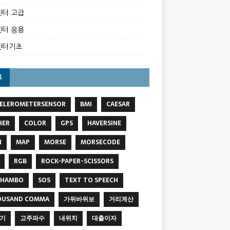
터 고급
터 응용
벤터기초
그
ELEROMETERSENSOR
BMI
CAESAR
HER
COLOR
GPS
HAVERSINE
N
MAP
MORSE
MORSECODE
RGB
ROCK-PAPER-SCISSORS
SHAMBO
SOS
TEXT TO SPEECH
OUSAND COMMA
가위바위보
거리계산
기
고주파수
내위치
대출이자