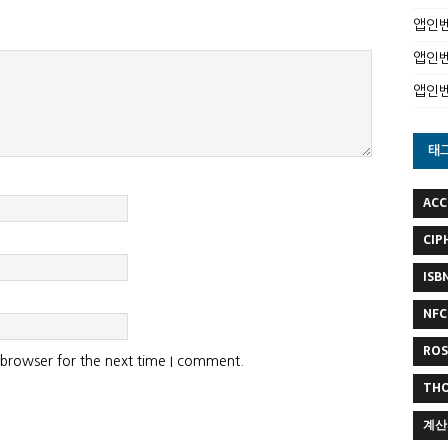
앱인벤
앱인벤
앱인
태
ACC
CIP
ISB
NFC
RO
 browser for the next time I comment.
TH
계산