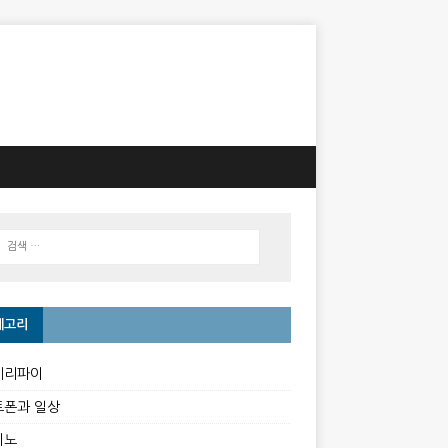
테고리
베리파이
트폰과 일상
이노