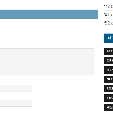
앱인벤
앱인벤
앱인
태
ACC
CIP
ISB
NFC
RO
TH
계산