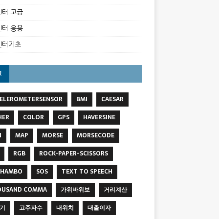
터 고급
터 응용
벤터기초
그
ELEROMETERSENSOR
BMI
CAESAR
HER
COLOR
GPS
HAVERSINE
N
MAP
MORSE
MORSECODE
RGB
ROCK-PAPER-SCISSORS
SHAMBO
SOS
TEXT TO SPEECH
OUSAND COMMA
가위바위보
거리계산
기
고주파수
내위치
대출이자