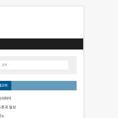
테고리
베리파이
트폰과 일상
이노