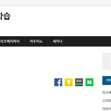
학습
라즈베리파이
아두이노
세미나
카
라즈
스마
아두