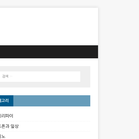
테고리
베리파이
트폰과 일상
이노