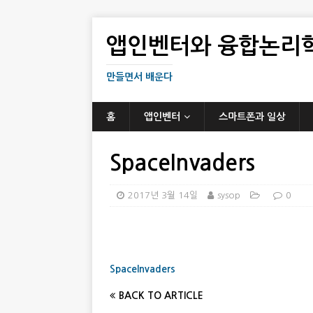
앱인벤터와 융합논리
만들면서 배운다
홈
앱인벤터
스마트폰과 일상
SpaceInvaders
2017년 3월 14일
sysop
0
SpaceInvaders
BACK TO ARTICLE