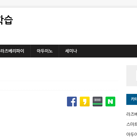
학습
라즈베리파이
아두이노
세미나
카
라즈
스마
아두