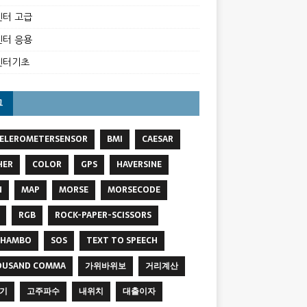
터 고급
터 응용
벤터기초
그
ELEROMETERSENSOR
BMI
CAESAR
HER
COLOR
GPS
HAVERSINE
N
MAP
MORSE
MORSECODE
RGB
ROCK-PAPER-SCISSORS
SHAMBO
SOS
TEXT TO SPEECH
OUSAND COMMA
가위바위보
거리계산
기
고주파수
내위치
대출이자