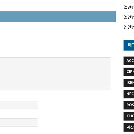
앱인벤
앱인벤
앱인
태
ACC
CIP
ISB
NFC
RO
TH
계산