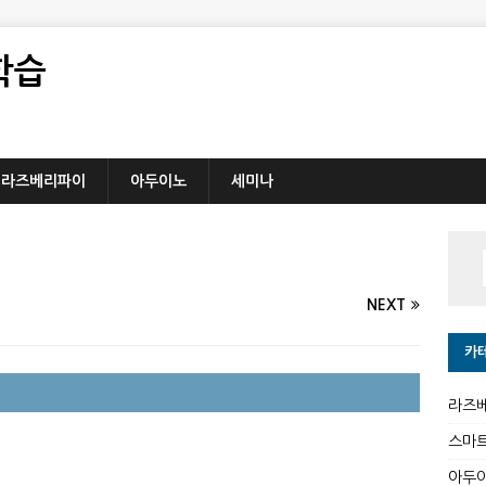
학습
라즈베리파이
아두이노
세미나
NEXT
카
라즈
스마
아두