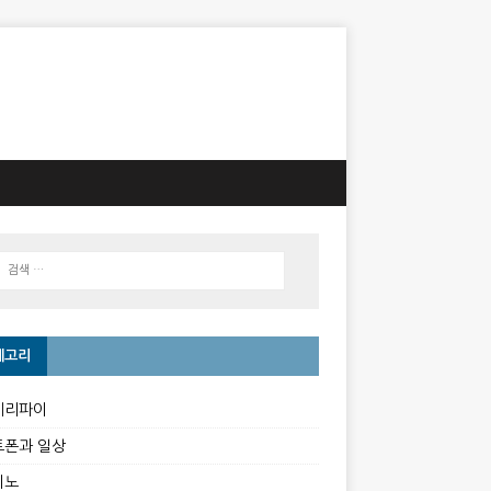
테고리
베리파이
트폰과 일상
이노