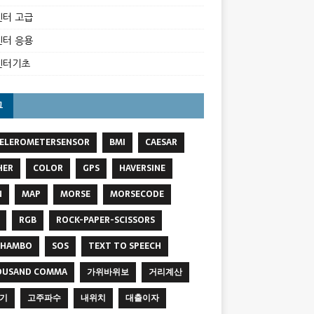
터 고급
터 응용
벤터기초
그
ELEROMETERSENSOR
BMI
CAESAR
HER
COLOR
GPS
HAVERSINE
N
MAP
MORSE
MORSECODE
RGB
ROCK-PAPER-SCISSORS
SHAMBO
SOS
TEXT TO SPEECH
OUSAND COMMA
가위바위보
거리계산
기
고주파수
내위치
대출이자