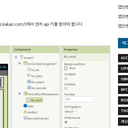
앱인벤
앱인벤
rs.kakao.com/)에서 먼저 api 키를 받아야 합니다.
앱인
태
ACC
CIP
ISB
NFC
RO
TH
계산