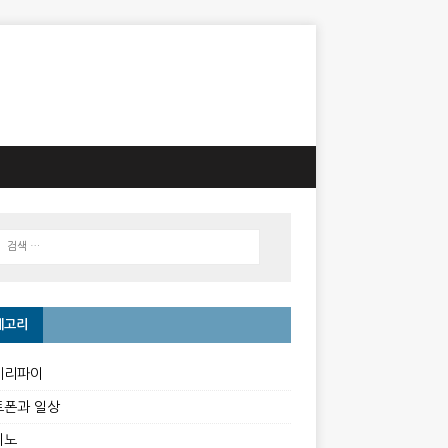
테고리
베리파이
트폰과 일상
이노