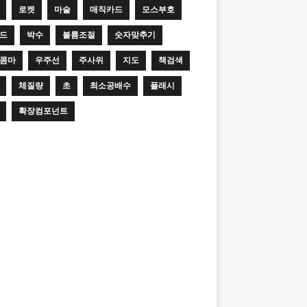
로켓
마술
매직카드
모스부호
드
박수
볼륨조절
숫자맞추기
콤마
우주선
주사위
지도
책검색
체질량
초
최소공배수
플래시
확장컴포넌트