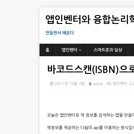
앱인벤터와 융합논리
만들면서 배운다
홈
앱인벤터
스마트폰과 일상
바코드스캔(ISBN)으
2017년 10월 3일
sysop
앱인벤터 고
오늘은 앱인벤터로 책 정보를 검색하는 앱을 만들
책정보를 제공하는 다음의 api를 이용하는 방식입