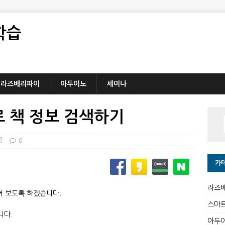
학습
라즈베리파이
아두이노
세미나
로 책 정보 검색하기
급
0
카
라즈
어 보도록 하겠습니다.
스마
니다.
아두