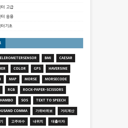
터 고급
터 응용
벤터기초
그
ELEROMETERSENSOR
BMI
CAESAR
HER
COLOR
GPS
HAVERSINE
N
MAP
MORSE
MORSECODE
RGB
ROCK-PAPER-SCISSORS
SHAMBO
SOS
TEXT TO SPEECH
OUSAND COMMA
가위바위보
거리계산
기
고주파수
내위치
대출이자